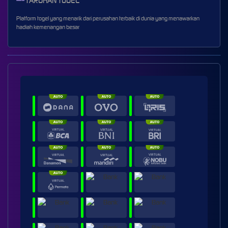
TARUHAN TOGEL
Platform togel yang menarik dari perusahan terbaik di dunia yang menawarkan
hadiah kemenangan besar