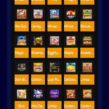
Hilo Gold Rush
Candy Mines
Mines Soccer
Mines Classic
Bonus Bingo
Magic Bingo
Steampunk
EggHunt Bingo
Maple Bingo
Arcade Bingo
Odin Bingo
Golden Bingo
Lost Ruins
Caribbean Bingo
Limbo Gold Rush
Dice
Hilo Classic
Limbo Neon
Golden Fortunes
Golden Horse Riches