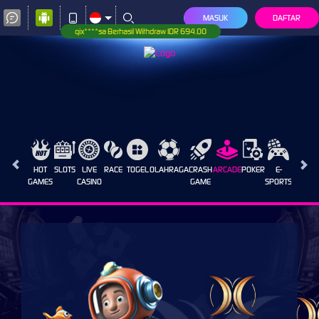
MASUK
DAFTAR
qix****sa Berhasil Withdraw IDR 694.00
HOT
SLOTS
LIVE
RACE
TOGEL
OLAHRAGA
CRASH
ARCADE
POKER
E-
SABUN
GAMES
CASINO
GAME
SPORTS
AYAM