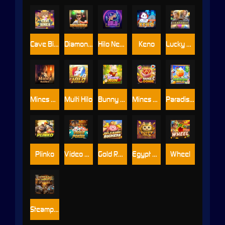
Cave Bingo
Diamonds
Hilo Neon
Keno
Lucky Drop-Olympus
Mines Raider
Multi Hilo
Bunny Run
Mines Cookie
Paradise Hilo
Plinko
Video Poker
Gold Rush: Boomers
Egypt Hilo
Wheel
Steampunk 2