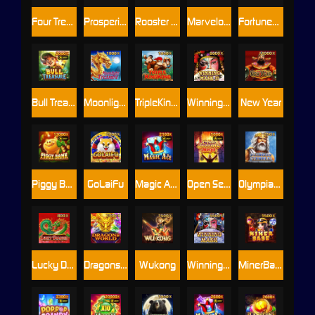
Four Treasures
Prosperity Tiger
Rooster In Love
MarvelousIV
FortuneHorse
Bull Treasure
Moonlight Treasure
TripleKingKong
Winning Mask II
New Year
Piggy Bank
GoLaiFu
Magic Ace
Open Sesame Mega
Olympian Temple
Lucky Dragons
DragonsWorld
Wukong
Winning Mask
MinerBabe