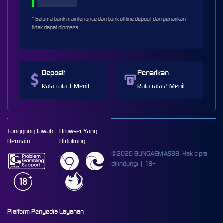
* Selama bank maintenance dan bank offline deposit dan penarikan
tidak dapat diproses
Deposit
Penarikan
Rata-rata 1 Menit
Rata-rata 2 Menit
Tanggung Jawab
Browser Yang
Bermain
Didukung
©2026 BUNGAEMAS88. Hak cipta
dilindungi | 18+
Platform Penyedia Layanan