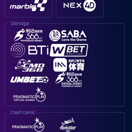
Olahraga
Crash Game