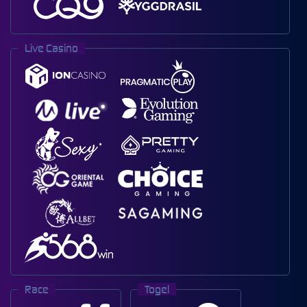
Live Casino
Race
Togel