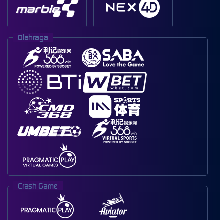
Olahraga
Crash Game