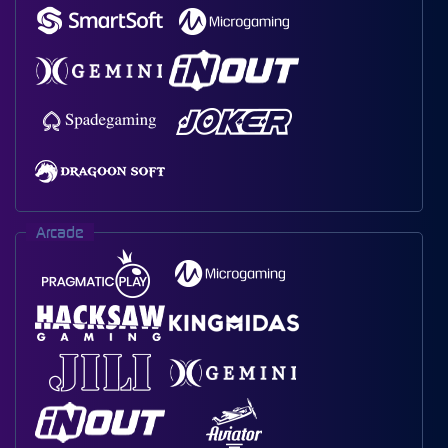
Arcade