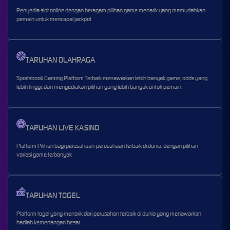
Penyedia slot online dengan beragam pilihan game menarik yang memudahkan
pemain untuk mencapai jackpot
TARUHAN OLAHRAGA
Sportsbook Gaming Platform Terbaik menawarkan lebih banyak game, odds yang
lebih tinggi, dan menyediakan pilihan yang lebih banyak untuk pemain.
TARUHAN LIVE KASINO
Platform Pilihan bagi perusahaan-perusahaan terbaik di dunia, dengan pilihan
variasi game terbanyak
TARUHAN TOGEL
Platform togel yang menarik dari perusahan terbaik di dunia yang menawarkan
hadiah kemenangan besar