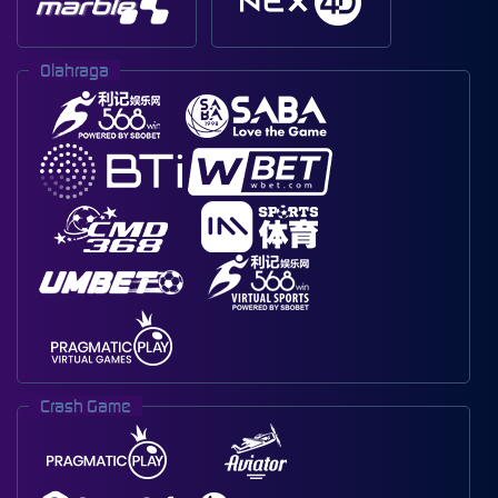
Olahraga
Crash Game