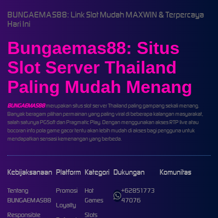
BUNGAEMAS88: Link Slot Mudah MAXWIN & Terpercaya
Hari Ini
Bungaemas88: Situs
Slot Server Thailand
Paling Mudah Menang
BUNGAEMAS88
merupakan situs slot server Thailand paling gampang sekali menang.
Banyak beragam pilihan permainan yang paling viral di beberapa kalangan masyarakat,
salah satunya PGSoft dan Pragmatic Play. Dengan menggunakan akses RTP live atau
bocoran info pola game gacor tentu akan lebih mudah di akses bagi pengguna untuk
mendapatkan sensasi kemenangan yang berbeda.
Kebijaksanaan
Platform
Kategori
Dukungan
Komunitas
Tentang
Promosi
Hot
+62851773
BUNGAEMAS88
Games
47076
Loyalty
Responsible
Slots