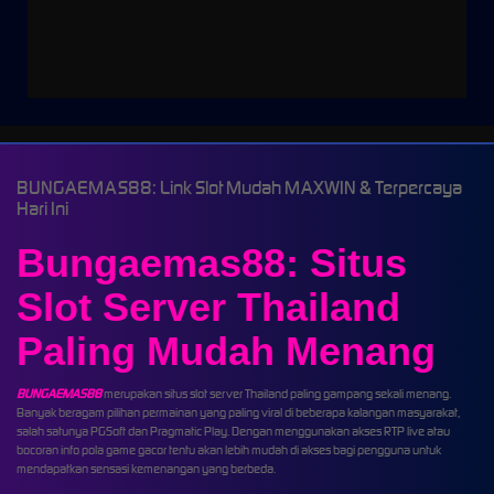
BUNGAEMAS88: Link Slot Mudah MAXWIN & Terpercaya
Hari Ini
Bungaemas88: Situs
Slot Server Thailand
Paling Mudah Menang
BUNGAEMAS88
merupakan situs slot server Thailand paling gampang sekali menang.
Banyak beragam pilihan permainan yang paling viral di beberapa kalangan masyarakat,
salah satunya PGSoft dan Pragmatic Play. Dengan menggunakan akses RTP live atau
bocoran info pola game gacor tentu akan lebih mudah di akses bagi pengguna untuk
mendapatkan sensasi kemenangan yang berbeda.