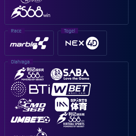
Race
Togel
Olahraga