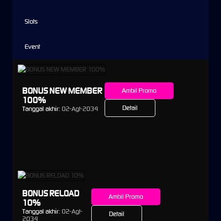
Slots
Event
BONUS NEW MEMBER
Ambil Promo
100%
Detail
Tanggal akhir:
02-Agt-2034
BONUS RELOAD
Ambil Promo
10%
Tanggal akhir:
02-Agt-
Detail
2034