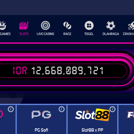
 GAMES
SLOTS
LIVE CASINO
RACE
TOGEL
OLAHRAGA
CRASH
1.314.00
IDR
12,668,093,395
i
i
i
a
PG Soft
Slot88 x PP