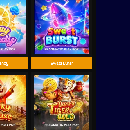
Gates of Olympus 1000
Candy
Sweet Burst