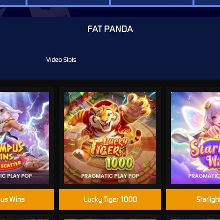
FAT PANDA
Video Slots
us Wins
Lucky Tiger 1000
Starligh