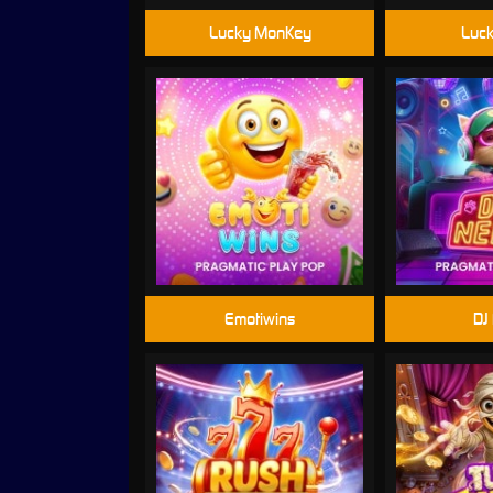
Lucky MonKey
Luck
Emotiwins
DJ