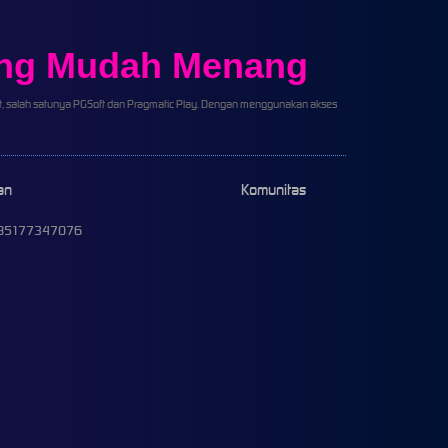
ling Mudah Menang
kat, salah satunya PGSoft dan Pragmatic Play. Dengan menggunakan akses
an
Komunitas
85177347076