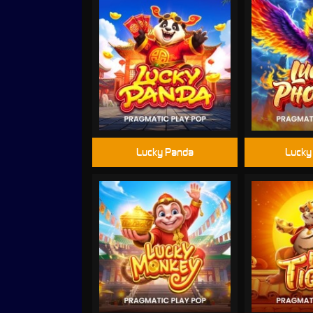
Lucky Panda
Lucky