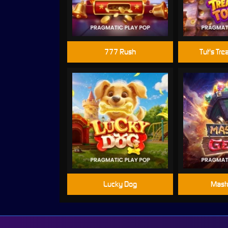
777 Rush
Tut's Tre
Lucky Dog
Mast