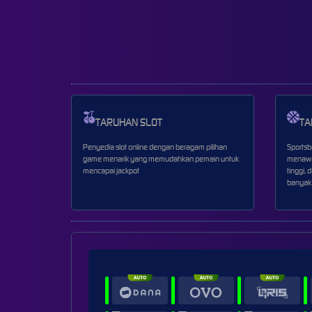
TARUHAN SLOT
TA
Penyedia slot online dengan beragam pilihan
Sportsb
game menarik yang memudahkan pemain untuk
menawar
mencapai jackpot
tinggi,
banyak 