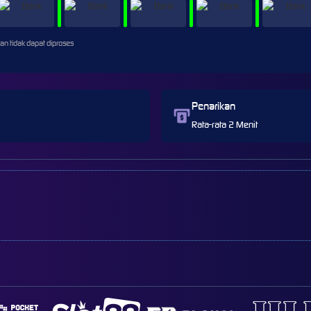
an tidak dapat diproses
Penarikan
Rata-rata 2 Menit