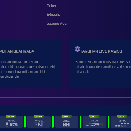
Poker
E-Sports
Sabung Ayam
RUHAN OLAHRAGA
TARUHAN LIVE KASINO
ook Gaming Platform Terbaik
Platform Pilihan bagi perusahaan-perusa
kan lebih banyak game, odds yang lebih
terbaik di dunia, dengan pilihan variasi g
 dan menyediakan pilihan yang lebih
terbanyak
untuk pemain.